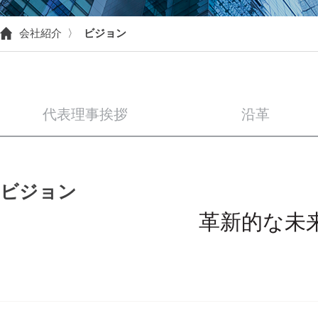
会社紹介 〉
ビジョン
代表理事挨拶
沿革
ビジョン
革新的な未